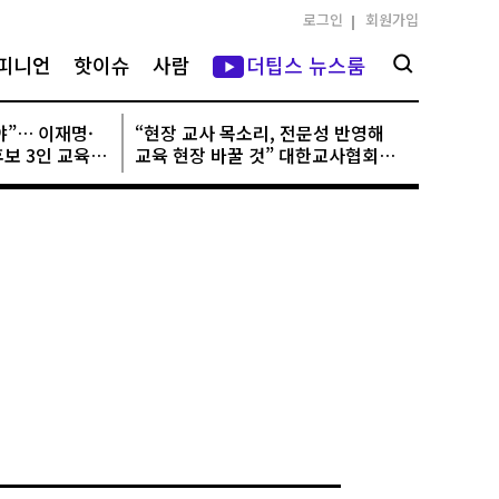
로그인
회원가입
피니언
핫이슈
사람
더팁스 뉴스룸
야”… 이재명·
“현장 교사 목소리, 전문성 반영해
보 3인 교육
교육 현장 바꿀 것” 대한교사협회
공식 창립