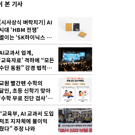
이 본 기사
[시사상식 벼락치기] AI
시대 ‘HBM 전쟁’
벌이는 ‘SK하이닉스 VS
삼성전자’ 승자 누가
될까
AI교과서 업계,
‘교육자료’ 격하에 “모든
수단 동원” 강경 법적
대응 시사
교원 빨간펜 수학의
달인, 초등 신학기 맞아
‘수학 무료 진단 검사’
이벤트 실시
“교육부, AI 교과서 도입
저조 지자체에 불이익
줬다” 주장 나와