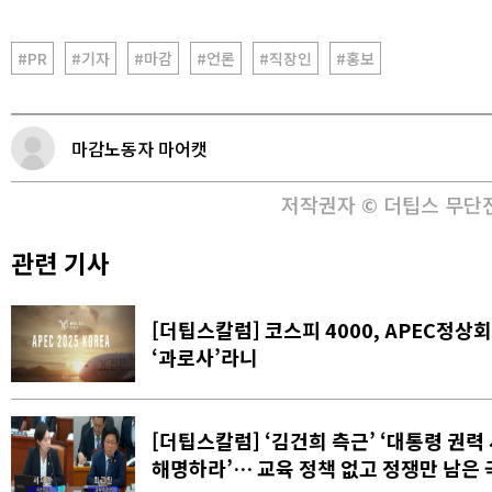
#PR
#기자
#마감
#언론
#직장인
#홍보
마감노동자 마어캣
저작권자 © 더팁스 무단
관련 기사
[더팁스칼럼] 코스피 4000, APEC정
‘과로사’라니
[더팁스칼럼] ‘김건희 측근’ ‘대통령 권력
해명하라’… 교육 정책 없고 정쟁만 남은