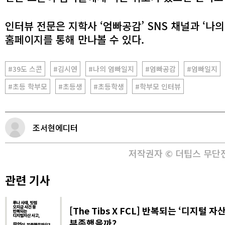
인터뷰 전문은 지학사 ‘엄빠공감’ SNS 채널과 ‘나의
홈페이지를 통해 만나볼 수 있다.
#39도 스콘
#김시연
#나의 엄빠일지
#엄빠공감
#엄빠일지
#초등 학부모
#초등생
#초등학생
#학부모 인터뷰
조서현에디터
저작권자 © 더팁스 무단
관련 기사
[The Tibs X FCL] 반복되는 ‘디지털 
부족했을까?