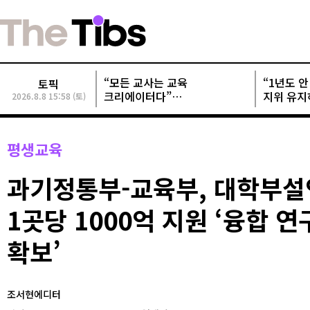
“모든 교사는 교육
“1년도 안 
토픽
크리에이터다”
지위 유지
2026.8.8 15:58 (토)
교사크리에이터협회, 정기총회
개발사들 
성료
평생교육
과기정통부-교육부, 대학부
1곳당 1000억 지원 ‘융합 
확보’
조서현에디터